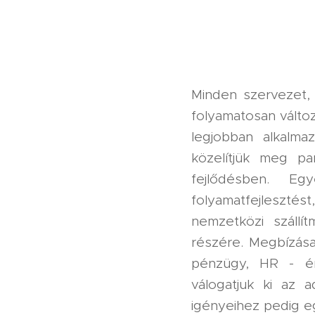
Minden szervezet, 
folyamatosan válto
legjobban alkalma
közelítjük meg pa
fejlődésben. Egy
folyamatfejleszt
nemzetközi szállít
részére. Megbízása
pénzügy, HR - ér
válogatjuk ki az 
igényeihez pedig eg