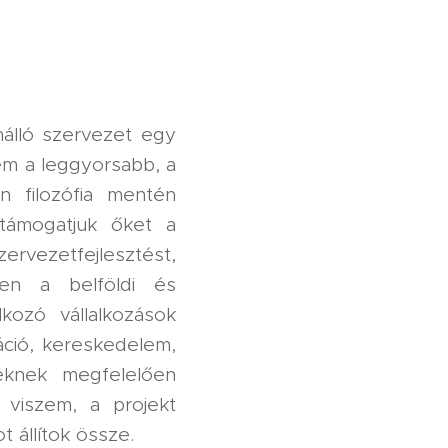
nálló szervezet egy
em a leggyorsabb, a
n filozófia mentén
 támogatjuk őket a
vezetfejlesztést,
ten a belföldi és
lkozó vállalkozások
áció, kereskedelem,
eknek megfelelően
 viszem, a projekt
t állítok össze.