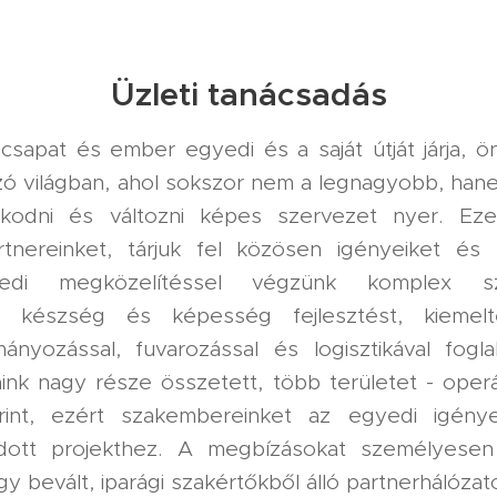
Üzleti tanácsadás
csapat és ember egyedi és a saját útját járja, ö
zó világban, ahol sokszor nem a legnagyobb, han
zkodni és változni képes szervezet nyer. Eze
rtnereinket, tárjuk fel közösen igényeiket és
edi megközelítéssel végzünk komplex szer
ést, készség és képesség fejlesztést, kiemel
mányozással, fuvarozással és logisztikával fogla
ink nagy része összetett, több területet - oper
int, ezért szakembereinket az egyedi igény
adott projekthez. A megbízásokat személyesen
y bevált, iparági szakértőkből álló partnerhálózato